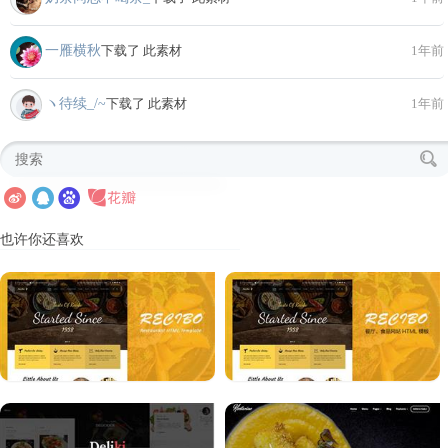
一雁横秋
下载了 此素材
1年前
ヽ待续_/~
下载了 此素材
1年前
也许你还喜欢